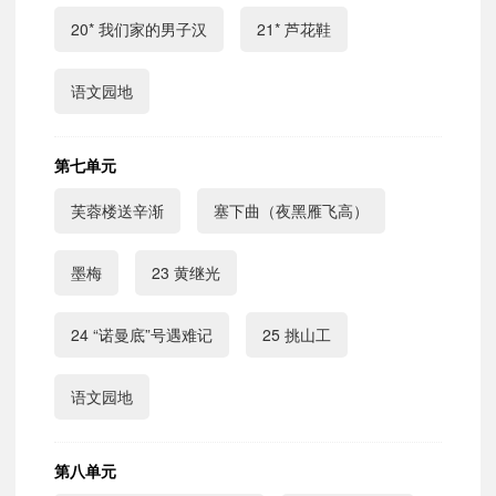
20* 我们家的男子汉
21* 芦花鞋
语文园地
第七单元
芙蓉楼送辛渐
塞下曲（夜黑雁飞高）
墨梅
23 黄继光
24 “诺曼底”号遇难记
25 挑山工
语文园地
第八单元