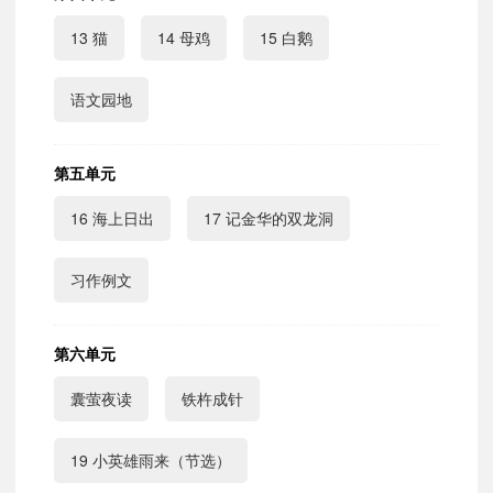
13 猫
14 母鸡
15 白鹅
语文园地
第五单元
16 海上日出
17 记金华的双龙洞
习作例文
第六单元
囊萤夜读
铁杵成针
19 小英雄雨来（节选）