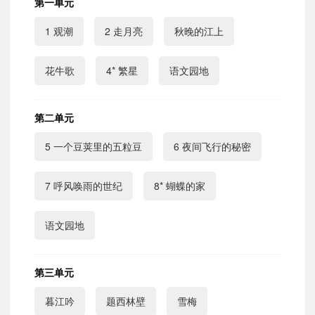
第一单元
1 观潮
2 走月亮
秋晚的江上
花牛歌
4* 繁星
语文园地
第二单元
5 一个豆荚里的五粒豆
6 夜间飞行的秘密
7 呼风唤雨的世纪
8* 蝴蝶的家
语文园地
第三单元
暮江吟
题西林壁
雪梅