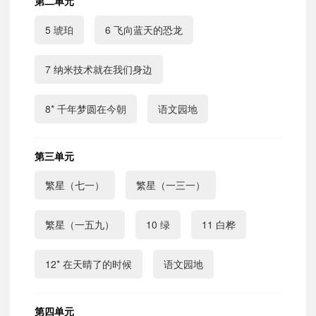
第二单元
5 琥珀
6 飞向蓝天的恐龙
7 纳米技术就在我们身边
8* 千年梦圆在今朝
语文园地
第三单元
繁星（七一）
繁星（一三一）
繁星（一五九）
10 绿
11 白桦
12* 在天晴了的时候
语文园地
第四单元