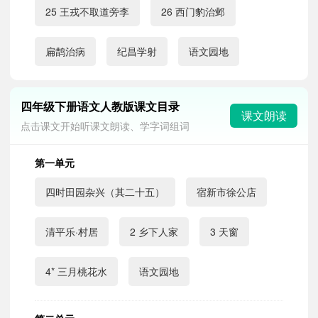
25 王戎不取道旁李
26 西门豹治邺
扁鹊治病
纪昌学射
语文园地
四年级下册语文人教版课文目录
课文朗读
点击课文开始听课文朗读、学字词组词
第一单元
四时田园杂兴（其二十五）
宿新市徐公店
清平乐·村居
2 乡下人家
3 天窗
4* 三月桃花水
语文园地