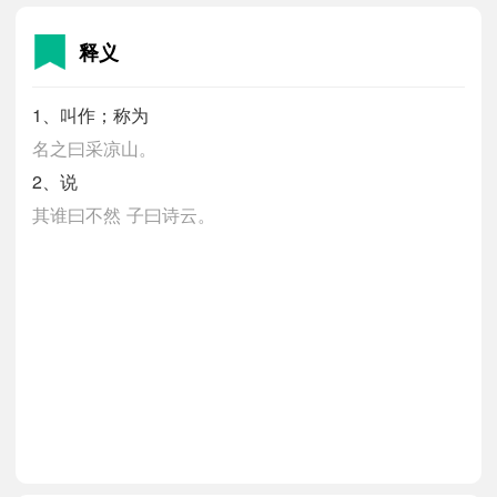
释义
1、叫作；称为
名之曰采凉山。
2、说
其谁曰不然
子曰诗云。