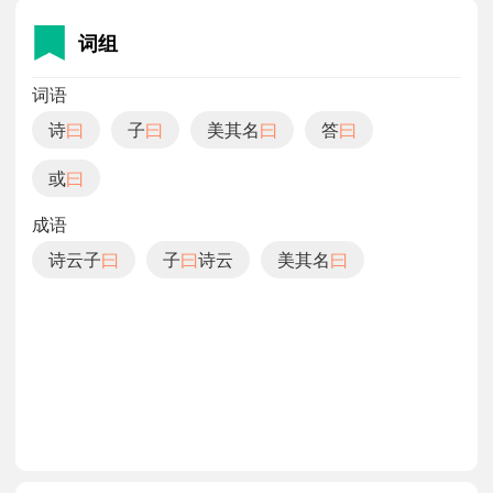
词组
词语
诗
曰
子
曰
美其名
曰
答
曰
或
曰
成语
诗云子
曰
子
曰
诗云
美其名
曰