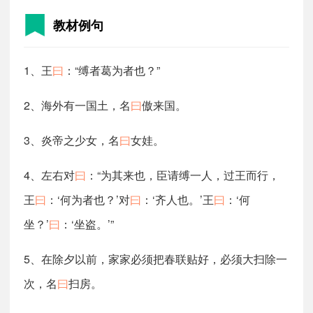
教材例句
1、王
曰
：“缚者葛为者也？”
2、海外有一国土，名
曰
傲来国。
3、炎帝之少女，名
曰
女娃。
4、左右对
曰
：“为其来也，臣请缚一人，过王而行，
王
曰
：‘何为者也？’对
曰
：‘齐人也。’王
曰
：‘何
坐？’
曰
：‘坐盗。’”
5、在除夕以前，家家必须把春联贴好，必须大扫除一
次，名
曰
扫房。