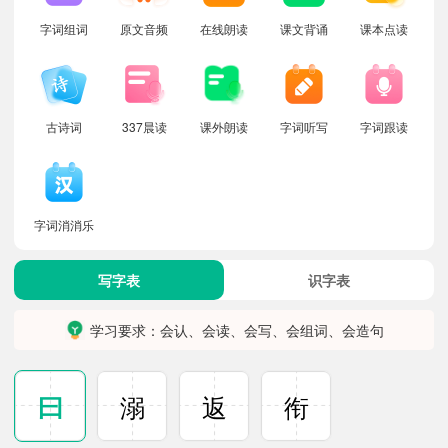
字词组词
原文音频
在线朗读
课文背诵
课本点读
古诗词
337晨读
课外朗读
字词听写
字词跟读
字词消消乐
写字表
识字表
学习要求：会认、会读、会写、会组词、会造句
曰
溺
返
衔