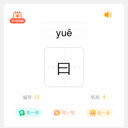
yuē
曰
曰
4
偏旁
笔画
学一学
写一写
读一读