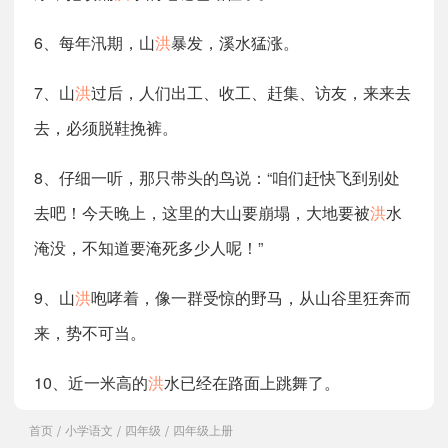
6、每年汛期，山
洪
暴发，溪水猛涨。
7、山
洪
过后，人们出工、收工、赶集、访友，来来去
去，必须脱鞋挽裤。
8、仔细一听，那只带头的鸟说：“咱们赶快飞到别处
去吧！今天晚上，这里的大山要崩塌，大地要被
洪
水
淹没，不知道要淹死多少人呢！”
9、山
洪
咆哮着，像一群受惊的野马，从山谷里狂奔而
来，势不可当。
10、近一米高的
洪
水已经在路面上跳舞了。
首页
小学语文
四年级
四年级上册
/
/
/