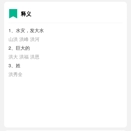
释义
1、水灾，发大水
山洪
洪峰
洪河
2、巨大的
洪大
洪福
洪恩
3、姓
洪秀全