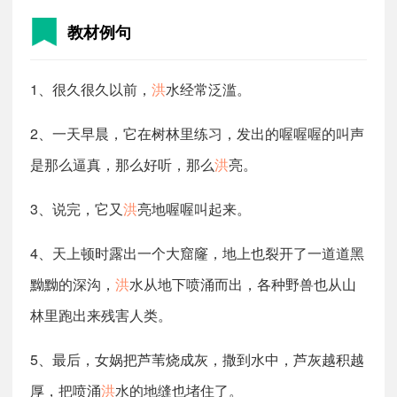
教材例句
1、很久很久以前，
洪
水经常泛滥。
2、一天早晨，它在树林里练习，发出的喔喔喔的叫声
是那么逼真，那么好听，那么
洪
亮。
3、说完，它又
洪
亮地喔喔叫起来。
4、天上顿时露出一个大窟窿，地上也裂开了一道道黑
黝黝的深沟，
洪
水从地下喷涌而出，各种野兽也从山
林里跑出来残害人类。
5、最后，女娲把芦苇烧成灰，撒到水中，芦灰越积越
厚，把喷涌
洪
水的地缝也堵住了。