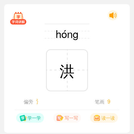
hóng
洪
氵
9
偏旁
笔画
学一学
写一写
读一读