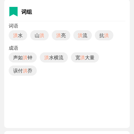
词组
词语
洪
水
山
洪
洪
亮
洪
流
抗
洪
成语
声如
洪
钟
洪
水横流
宽
洪
大量
误付
洪
乔