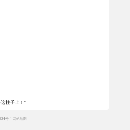
这柱子上！”
534号-1
网站地图