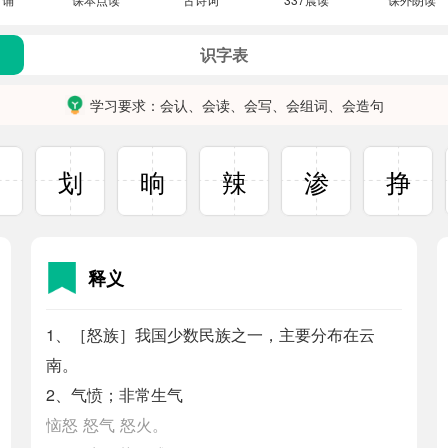
识字表
学习要求：会认、会读、会写、会组词、会造句
餐
划
晌
辣
渗
挣
释义
1、［怒族］我国少数民族之一，主要分布在云
南。
2、气愤；非常生气
恼怒
怒气
怒火。