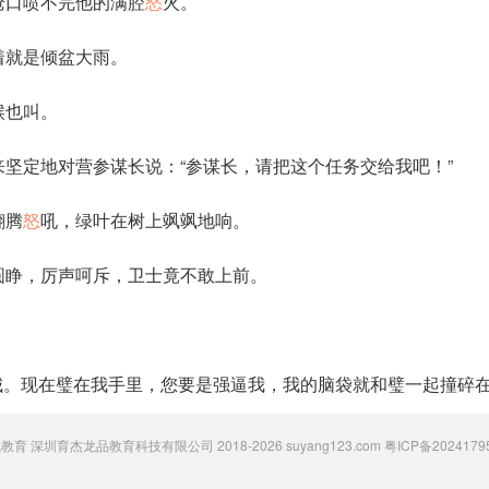
枪口喷不完他的满腔
怒
火。
着就是倾盆大雨。
候也叫。
坚定地对营参谋长说：“参谋长，请把这个任务交给我吧！”
翻腾
怒
吼，绿叶在树上飒飒地响。
圆睁，厉声呵斥，卫士竟不敢上前。
城。现在璧在我手里，您要是强逼我，我的脑袋就和璧一起撞碎在
 粟氧教育 深圳育杰龙品教育科技有限公司 2018-2026 suyang123.com
粤ICP备2024179