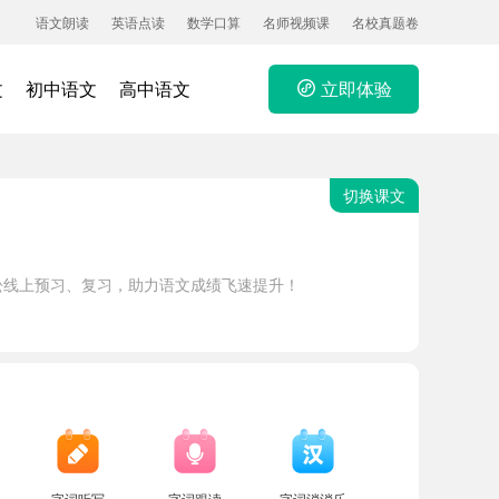
语文朗读
英语点读
数学口算
名师视频课
名校真题卷
文
初中语文
高中语文
立即体验
切换课文
松线上预习、复习，助力语文成绩飞速提升！
字词听写
字词跟读
字词消消乐