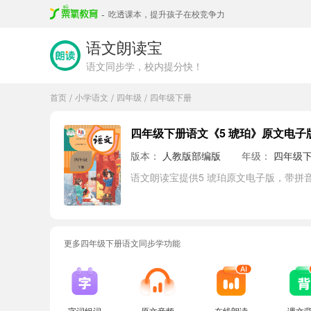
-
吃透课本，提升孩子在校竞争力
语文朗读宝
语文同步学，校内提分快！
首页
小学语文
四年级
四年级下册
/
/
/
四年级下册语文《5 琥珀》原文电子
版本：
人教版部编版
年级：
四年级
语文朗读宝提供5 琥珀原文电子版，带拼
更多四年级下册语文同步学功能
字词组词
原文音频
在线朗读
课文