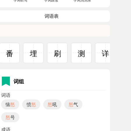
词语表
番
埋
刷
测
详
词组
词语
恼
怒
愤
怒
怒
吼
怒
气
怒
号
成语