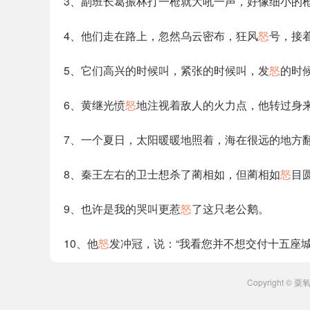
3、副班长葛振林打一枪就大吼一声，好像细小的
4、他们走在路上，忽然乌云密布，狂风
怒
号，接
5、它们高兴的时候叫，紧张的时候叫，发
怒
的时
6、黄继光愤
怒
地注视着敌人的火力点，他转过身来
7、一个夏日，太阳暖暖地照着，海在很远的地方
8、秦王左右的卫士想杀了蔺相如，但蔺相如
怒
目
9、也许是我的哭叫更惹
怒
了这只老公鹅。
10、他
怒
发冲冠，说：“我看您并不想交付十五座
Copyright ©