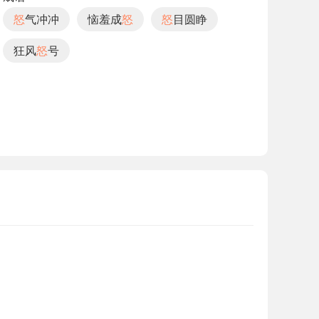
怒
气冲冲
恼羞成
怒
怒
目圆睁
狂风
怒
号