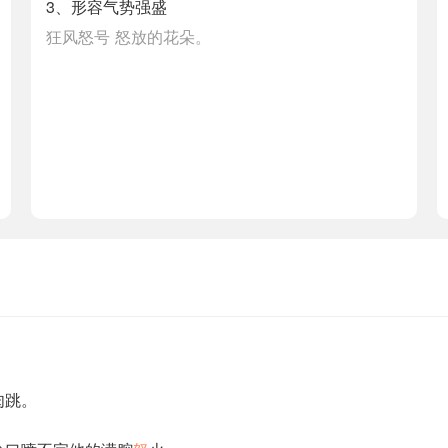
3、形容气势强盛
狂风怒号
怒放的花朵。
肉跳。