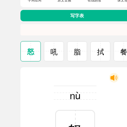
写字表
怒
吼
脂
拭
nù