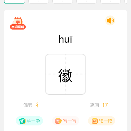
huī
徽
彳
17
偏旁
笔画
学一学
写一写
读一读