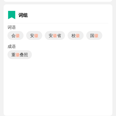
词组
词语
会
徽
安
徽
安
徽
省
校
徽
国
徽
成语
重
徽
叠照