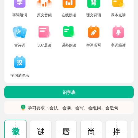
字词组词
原文音频
在线朗读
课文背诵
课本点读
古诗词
337晨读
课外朗读
字词听写
字词跟读
字词消消乐
识字表
学习要求：会认、会读、会写、会组词、会造句
徽
谜
唇
尚
拌