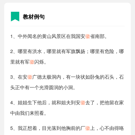
教材例句
1、中外闻名的黄山风景区在我国安
徽
省南部。
2、哪里有洪水，哪里就有军旗飘扬；哪里有危险，哪
里就有军
徽
闪烁。
3、在安
徽
广德太极洞内，有一块状如卧兔的石头，石
头正中有一个光滑圆润的小洞。
4、姐姐生下他后，就和姐夫到安
徽
去了，把他留在家
中由我们来照看。
5、我正想着，目光落到他胸前的厂
徽
上，心不由得咯