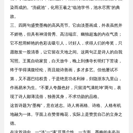
染而成的。“洗砚池”，化用王羲之“临池学书，池水尽黑”的典
故。
三、四两句盛赞墨梅的高风亮节。它由淡墨画成，外表虽然并
不娇艳，但具有神清骨秀、高洁端庄、幽独超逸的内在气质；
它不想用鲜艳的色彩去吸引人，讨好人，求得人们的夸奖，只
愿散发一股清香，让它留在天地之间。这两句正是诗人的自我
写照。王冕自幼家贫，白天放牛，晚上到佛寺长明灯下苦读，
终于学得满腹经纶，而且能诗善画，多才多艺。但他屡试不
第，又不愿巴结权贵，于是绝意功名利禄，归隐浙东九里山，
作画易米为生。“不要人夸颜色好，只留清气满乾坤”两句，表
现了诗人鄙薄流俗，独善其身，不求功勋的品格。
这首诗题为“墨梅”，意在述志。诗人将画格、诗格、人格有机
地融为一体。字面上在赞誉梅花，实际上是赞赏自己的立身之
德。
在这首诗中，一“淡”一“满”尽显个性，一方面，墨梅的丰姿与