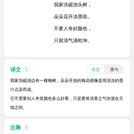
我家洗砚池头树，
朵朵花开淡墨痕。
不要人夸好颜色，
只留清气满乾坤。
译文
全文
逐句
我家洗砚池边有一棵梅树，朵朵开放的梅花都像是用淡淡的墨
汁点染而成。
它不需要别人夸奖颜色多么好看，只是要将清香之气弥漫在天
地之间。
注释