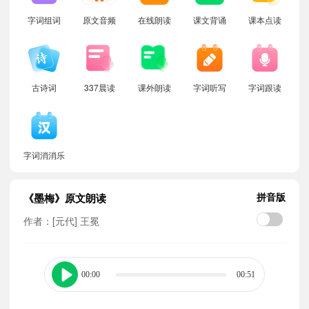
字词组词
原文音频
在线朗读
课文背诵
课本点读
古诗词
337晨读
课外朗读
字词听写
字词跟读
字词消消乐
拼音版
《墨梅》原文朗读
作者：[元代] 王冕
00:00
00:51