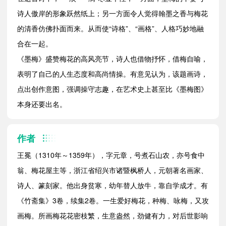
诗人傲岸的形象跃然纸上；另一方面令人觉得翰墨之香与梅花
的清香仿佛扑面而来。从而使“诗格”、“画格”、人格巧妙地融
合在一起。
《墨梅》盛赞梅花的高风亮节，诗人也借物抒怀，借梅自喻，
表明了自己的人生态度和高尚情操。有意见认为，该题画诗，
点出创作意图，强调操守志趣，在艺术史上甚至比《墨梅图》
本身还要出名。
作者
王冕（1310年～1359年），字元章，号煮石山农，亦号食中
翁、梅花屋主等，浙江省绍兴市诸暨枫桥人，元朝著名画家、
诗人、篆刻家。他出身贫寒，幼年替人放牛，靠自学成才。有
《竹斋集》3卷，续集2卷。一生爱好梅花，种梅、咏梅，又攻
画梅。所画梅花花密枝繁，生意盎然，劲健有力，对后世影响