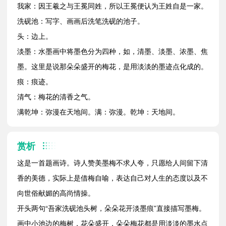
我家：因王羲之与王冕同姓，所以王冕便认为王姓自是一家。
洗砚池：写字、画画后洗笔洗砚的池子。
头：边上。
淡墨：水墨画中将墨色分为四种，如，清墨、淡墨、浓墨、焦
墨。这里是说那朵朵盛开的梅花，是用淡淡的墨迹点化成的。
痕：痕迹。
清气：梅花的清香之气。
满乾坤：弥漫在天地间。满：弥漫。乾坤：天地间。
赏析
这是一首题画诗。诗人赞美墨梅不求人夸，只愿给人间留下清
香的美德，实际上是借梅自喻，表达自己对人生的态度以及不
向世俗献媚的高尚情操。
开头两句“吾家洗砚池头树，朵朵花开淡墨痕”直接描写墨梅。
画中小池边的梅树，花朵盛开，朵朵梅花都是用淡淡的墨水点