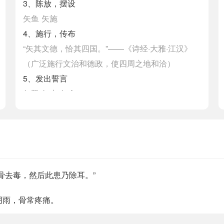
3、陈放，摆设
矢鱼
矢施
4、施行，传布
“矢其文德，恰其四国。”——《诗经·大雅·江汉》
（广泛施行文治和德政，使四周之地和洽）
5、发出誓言
矢誓
矢志
矢命
6、古代一种投壶游戏中用的签子
投矢
矢跃
壶矢
7、用弓发射到远处的兵器，即箭
飞矢
兵矢
信矢
骨去毒，然后此患乃除耳。”
阴雨，骨常疼痛。