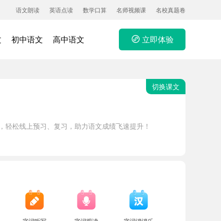
语文朗读
英语点读
数学口算
名师视频课
名校真题卷
文
初中语文
高中语文
立即体验
切换课文
术，轻松线上预习、复习，助力语文成绩飞速提升！
字词听写
字词跟读
字词消消乐