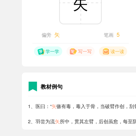
矢
矢
5
偏旁
笔画
学一学
写一写
读一读
教材例句
1、医曰：“
矢
镞有毒，毒入于骨，当破臂作创，刮
2、羽尝为流
矢
所中，贯其左臂，后创虽愈，每至