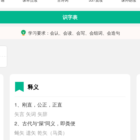
识字表
学习要求：会认、会读、会写、会组词、会造句
恰
释义
1、刚直，公正，正直
矢言
矢词
矢辞
2、古代与“屎”同义，即粪便
蝇矢
遗矢
乾矢（马粪）