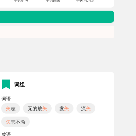
词组
词语
矢
志
无的放
矢
发
矢
流
矢
矢
志不渝
成语