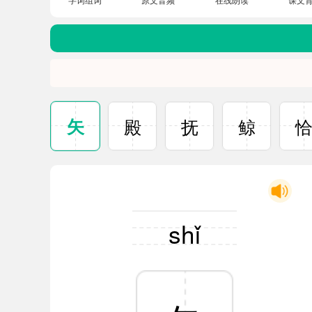
矢
殿
抚
鲸
shǐ