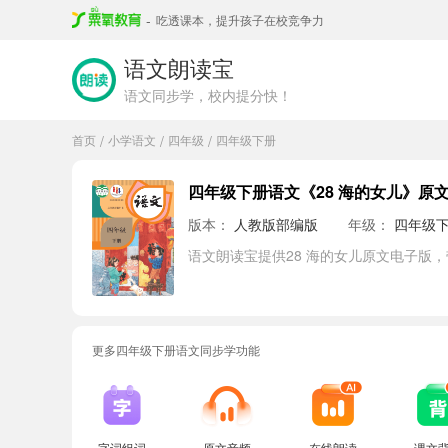
-
吃透课本，提升孩子在校竞争力
语文朗读宝
语文同步学，校内提分快！
首页
小学语文
四年级
四年级下册
/
/
/
四年级下册语文《28 海的女儿》原
版本：
人教版部编版
年级：
四年级
语文朗读宝提供28 海的女儿原文电子版
更多四年级下册语文同步学功能
字词组词
原文音频
在线朗读
课文