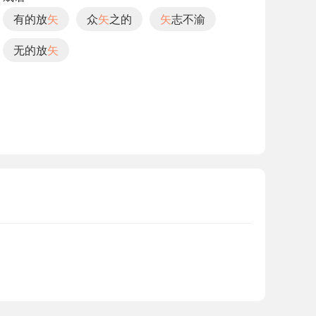
有的放
矢
众
矢
之的
矢
志不渝
无的放
矢